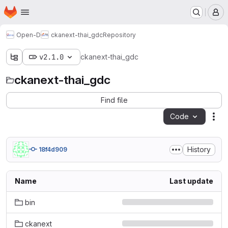
Homepage
Skip to main content
M
Open-D
ckanext-thai_gdc
Repository
v2.1.0
ckanext-thai_gdc
ckanext-thai_gdc
Find file
Code
Act
History
18f4d909
Name
Last update
bin
ckanext